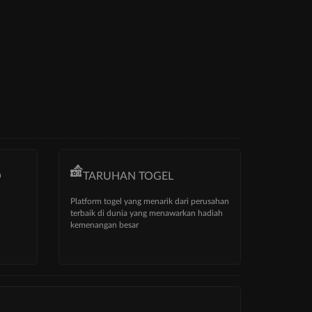
O
TARUHAN TOGEL
Platform togel yang menarik dari perusahan
terbaik di dunia yang menawarkan hadiah
kemenangan besar