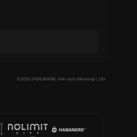
©2026 SAMURAI88. Hak cipta dilindungi | 18+