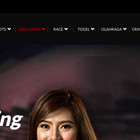
OTS
LIVE CASINO
RACE
TOGEL
OLAHRAGA
CRA
ing