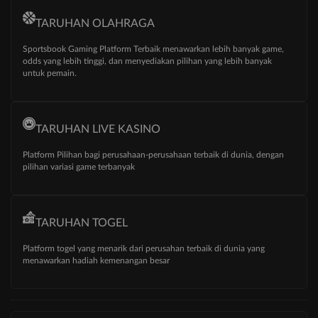
TARUHAN OLAHRAGA
Sportsbook Gaming Platform Terbaik menawarkan lebih banyak game,
odds yang lebih tinggi, dan menyediakan pilihan yang lebih banyak
untuk pemain.
TARUHAN LIVE KASINO
Platform Pilihan bagi perusahaan-perusahaan terbaik di dunia, dengan
pilihan variasi game terbanyak
TARUHAN TOGEL
Platform togel yang menarik dari perusahan terbaik di dunia yang
menawarkan hadiah kemenangan besar