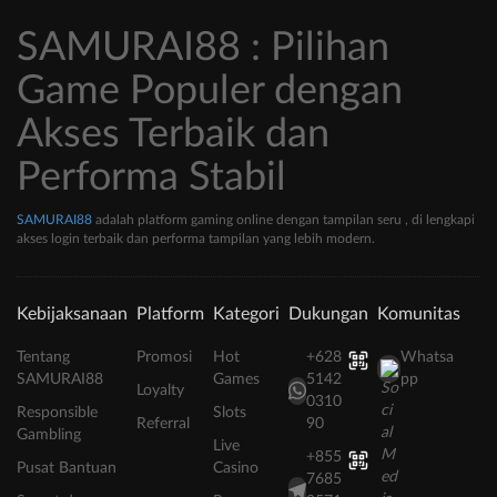
SAMURAI88 : Pilihan
Game Populer dengan
Akses Terbaik dan
Performa Stabil
SAMURAI88
adalah platform gaming online dengan tampilan seru , di lengkapi
akses login terbaik dan performa tampilan yang lebih modern.
Kebijaksanaan
Platform
Kategori
Dukungan
Komunitas
Tentang
Promosi
Hot
+628
Whatsa
SAMURAI88
Games
5142
pp
Loyalty
0310
Responsible
Slots
Referral
90
Gambling
Live
+855
Pusat Bantuan
Casino
7685