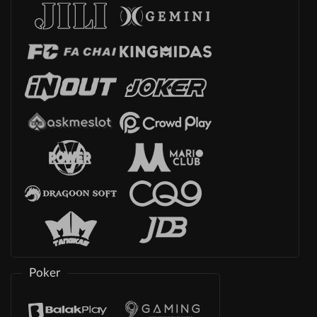
Poker